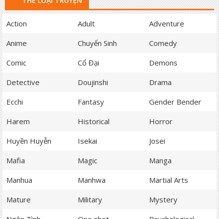
THỂ LOẠI TRUYỆN
Action
Adult
Adventure
Anime
Chuyển Sinh
Comedy
Comic
Cổ Đại
Demons
Detective
Doujinshi
Drama
Ecchi
Fantasy
Gender Bender
Harem
Historical
Horror
Huyền Huyễn
Isekai
Josei
Mafia
Magic
Manga
Manhua
Manhwa
Martial Arts
Mature
Military
Mystery