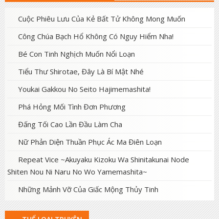
Cuộc Phiêu Lưu Của Kẻ Bất Tử Không Mong Muốn
Công Chúa Bạch Hổ Không Có Nguy Hiểm Nha!
Bé Con Tinh Nghịch Muốn Nổi Loạn
Tiểu Thư Shirotae, Đây Là Bí Mật Nhé
Youkai Gakkou No Seito Hajimemashita!
Phá Hỏng Mối Tình Đơn Phương
Đấng Tối Cao Lần Đầu Làm Cha
Nữ Phản Diện Thuần Phục Ác Ma Điên Loạn
Repeat Vice ~Akuyaku Kizoku Wa Shinitakunai Node
Shiten Nou Ni Naru No Wo Yamemashita~
Những Mảnh Vỡ Của Giấc Mộng Thủy Tinh