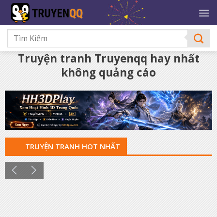
Bỏ
qua
nội
dung
Truyện tranh Truyenqq hay nhất
không quảng cáo
TRUYỆN TRANH HOT NHẤT