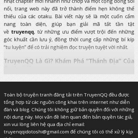
nhật chapter mới nhanh như chớp và một cộng đồng sôi
nổi, trang web này đã trở thành điểm hẹn không thể
thiếu của các otaku. Bài viết này sẽ là một cuốn cẩm
nang toàn diện, giúp bạn giải mã tất tần tật
về
truyenqq
, từ những ưu điểm vượt trội đến những
góc khuất cần lưu ý, đồng thời cung cấp những bí kíp
“tu luyện” để có trải nghiệm đọc truyện tuyệt vời nhất.
TruyenQQ
Là Gì? Khám Phá “Thánh Địa” Của
Otaku Việt
Trước khi bước vào hành trình khám phá thế giới truyện
tranh đầy màu sắc, chúng ta cần hiểu rõ bản chất và vai
trò của
truyenqq
trong bản đồ
Toàn bộ truyện tranh đăng tải trên TruyenQQ đều được
manga/manhwa/manhua tại Việt Nam. Đây không chỉ là
tổng hợp từ các nguồn công khai trên internet như diễn
đàn và blog. Chúng tôi không giữ bản quyền đối với những
một website, mà còn là một phần văn hóa của giới trẻ
nội dung này. Mọi vấn đề liên quan đến bản quyền tác giả,
yêu truyện.
xin vui lòng liên hệ qua địa chỉ email:
Nguồn Gốc và Sứ Mệnh Của
Truyenqq
truyenqqidotoshi@gmail.com
để chúng tôi có thể xử lý kịp