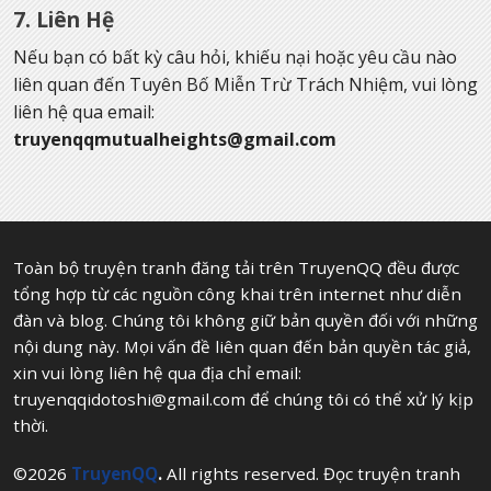
7. Liên Hệ
Nếu bạn có bất kỳ câu hỏi, khiếu nại hoặc yêu cầu nào
liên quan đến Tuyên Bố Miễn Trừ Trách Nhiệm, vui lòng
liên hệ qua email:
truyenqqmutualheights@gmail.com
Toàn bộ truyện tranh đăng tải trên TruyenQQ đều được
tổng hợp từ các nguồn công khai trên internet như diễn
đàn và blog. Chúng tôi không giữ bản quyền đối với những
nội dung này. Mọi vấn đề liên quan đến bản quyền tác giả,
xin vui lòng liên hệ qua địa chỉ email:
truyenqqidotoshi@gmail.com
để chúng tôi có thể xử lý kịp
thời.
©2026
TruyenQQ
.
All rights reserved. Đọc truyện tranh