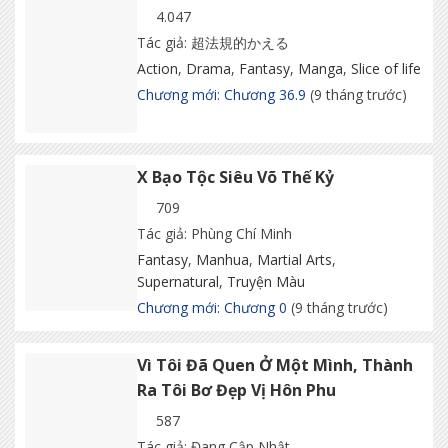
4.047
Tác giả: 超法規的かえる
Action
,
Drama
,
Fantasy
,
Manga
,
Slice of life
Chương mới: Chương 36.9
(9 tháng trước)
X Bạo Tộc Siêu Võ Thế Kỷ
709
Tác giả: Phùng Chí Minh
Fantasy
,
Manhua
,
Martial Arts
,
Supernatural
,
Truyện Màu
Chương mới: Chương 0
(9 tháng trước)
Vì Tôi Đã Quen Ở Một Mình, Thành
Ra Tôi Bơ Đẹp Vị Hôn Phu
587
Tác giả: Đang Cập Nhật