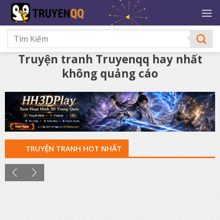
Bỏ
qua
nội
dung
Truyện tranh Truyenqq hay nhất
không quảng cáo
TRUYỆN TRANH HOT NHẤT