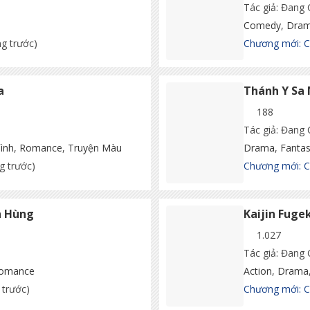
Tác giả: Đang
Comedy
,
Dra
ng trước)
Chương mới: 
a
Thánh Y Sa 
188
Tác giả: Đang
ình
,
Romance
,
Truyện Màu
Drama
,
Fanta
g trước)
Chương mới: 
h Hùng
Kaijin Fugek
1.027
Tác giả: Đang
omance
Action
,
Drama
 trước)
Chương mới: 