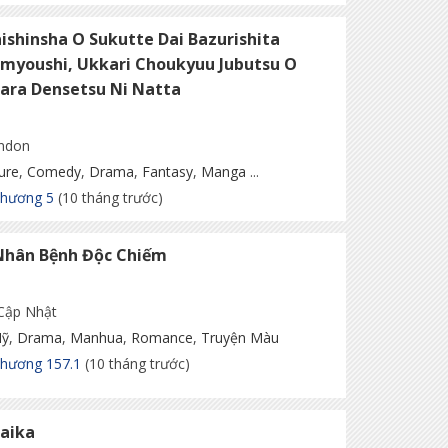
shinsha O Sukutte Dai Bazurishita
myoushi, Ukkari Choukyuu Jubutsu O
tara Densetsu Ni Natta
Andon
ure
,
Comedy
,
Drama
,
Fantasy
,
Manga
...
Chương 5
(10 tháng trước)
Nhân Bệnh Độc Chiếm
 Cập Nhật
ỹ
,
Drama
,
Manhua
,
Romance
,
Truyện Màu
hương 157.1
(10 tháng trước)
Taika