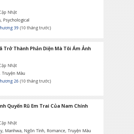
 Cập Nhật
a
,
Psychological
Chương 39
(10 tháng trước)
ã Trở Thành Phản Diện Mà Tôi Ám Ảnh
 Cập Nhật
,
Truyện Màu
Chương 26
(10 tháng trước)
ình Quyến Rũ Em Trai Của Nam Chính
 Cập Nhật
sy
,
Manhwa
,
Ngôn Tình
,
Romance
,
Truyện Màu