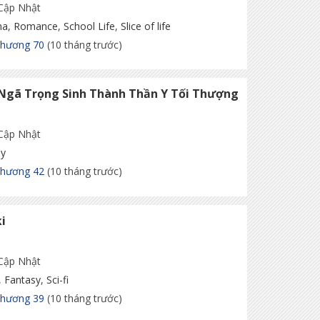
 Cập Nhật
ma
,
Romance
,
School Life
,
Slice of life
Chương 70
(10 tháng trước)
Ngã Trọng Sinh Thành Thần Y Tối Thượng
 Cập Nhật
sy
Chương 42
(10 tháng trước)
i
 Cập Nhật
,
Fantasy
,
Sci-fi
Chương 39
(10 tháng trước)