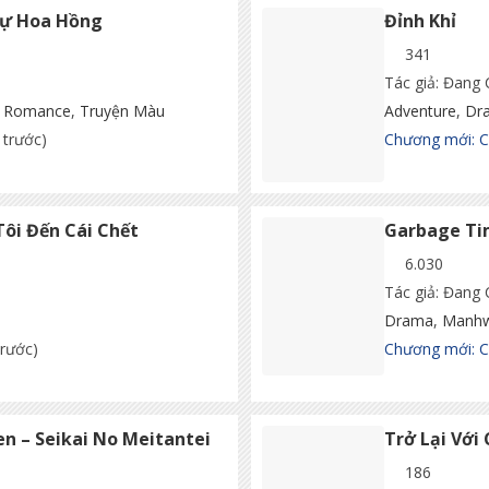
hự Hoa Hồng
Đỉnh Khỉ
341
Tác giả: Đang
,
Romance
,
Truyện Màu
Adventure
,
Dr
 trước)
Chương mới: 
ôi Đến Cái Chết
Garbage T
6.030
Tác giả: Đang
Drama
,
Manh
trước)
Chương mới: 
n – Seikai No Meitantei
Trở Lại Với
186