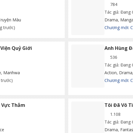
784
Tác giả: Đang
Truyện Màu
Drama
,
Mang
g trước)
Chương mới: 
Viện Quỷ Giới
Anh Hùng Đ
536
Tác giả: Đang
y
,
Manhwa
Action
,
Drama
 trước)
Chương mới: 
g Vực Thẳm
Tôi Đã Vô T
1.108
Tác giả: Đang
ce
Drama
,
Fanta