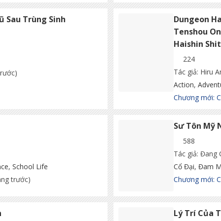
ũ Sau Trùng Sinh
Dungeon Hai
Tenshou On
Haishin Shi
224
Tác giả: Hiru 
trước)
Action
,
Advent
Chương mới: 
Sư Tôn Mỹ 
588
Tác giả: Đang
ce
,
School Life
Cổ Đại
,
Đam M
áng trước)
Chương mới: C
n
Lý Trí Của 