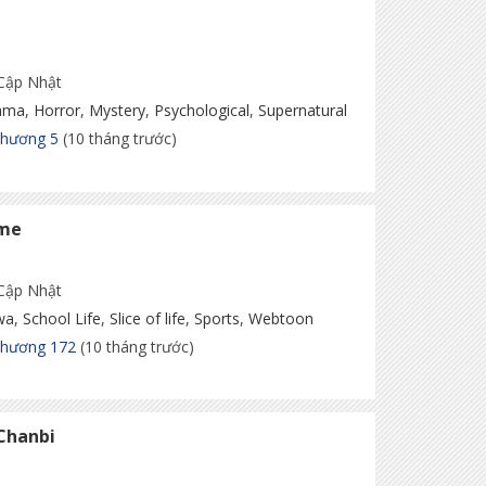
 Cập Nhật
ama
,
Horror
,
Mystery
,
Psychological
,
Supernatural
Chương 5
(10 tháng trước)
ime
 Cập Nhật
wa
,
School Life
,
Slice of life
,
Sports
,
Webtoon
Chương 172
(10 tháng trước)
 Chanbi