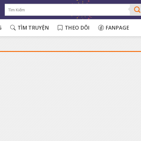
G
TÌM TRUYỆN
THEO DÕI
FANPAGE