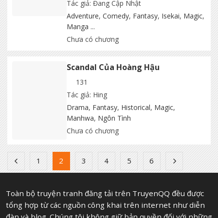
Tác giả: Đang Cập Nhật
Adventure
,
Comedy
,
Fantasy
,
Isekai
,
Magic
,
Manga
...
Chưa có chương
Scandal Của Hoàng Hậu
131
Tác giả: Hing
Drama
,
Fantasy
,
Historical
,
Magic
,
Manhwa
,
Ngôn Tình
Chưa có chương
1
2
3
4
5
6
Toàn bộ truyện tranh đăng tải trên TruyenQQ đều được
tổng hợp từ các nguồn công khai trên internet như diễn
đàn và blog. Chúng tôi không giữ bản quyền đối với những