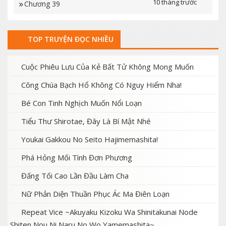
10 tháng trước
Chương 39
10 tháng trước
Chương 38
TOP TRUYỆN ĐỌC NHIỀU
10 tháng trước
Chương 34
10 tháng trước
Chương 33
Cuộc Phiêu Lưu Của Kẻ Bất Tử Không Mong Muốn
10 tháng trước
Công Chúa Bạch Hổ Không Có Nguy Hiểm Nha!
Chương 31
Bé Con Tinh Nghịch Muốn Nổi Loạn
10 tháng trước
Chương 30
Tiểu Thư Shirotae, Đây Là Bí Mật Nhé
10 tháng trước
Chương 30
Youkai Gakkou No Seito Hajimemashita!
10 tháng trước
Chương 27
Phá Hỏng Mối Tình Đơn Phương
10 tháng trước
Chương 26
Đấng Tối Cao Lần Đầu Làm Cha
10 tháng trước
Chương 25
Nữ Phản Diện Thuần Phục Ác Ma Điên Loạn
10 tháng trước
Chương 23
Repeat Vice ~Akuyaku Kizoku Wa Shinitakunai Node
Shiten Nou Ni Naru No Wo Yamemashita~
10 tháng trước
Chương 22