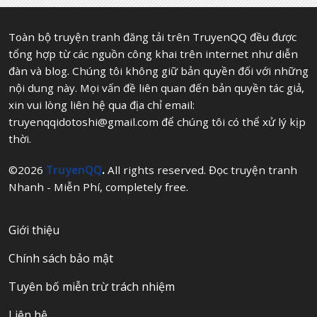
10 tháng trước
Chương 7
Toàn bộ truyện tranh đăng tải trên TruyenQQ đều được
10 tháng trước
Chương 5
tổng hợp từ các nguồn công khai trên internet như diễn
đàn và blog. Chúng tôi không giữ bản quyền đối với những
10 tháng trước
Chương 2
nội dung này. Mọi vấn đề liên quan đến bản quyền tác giả,
xin vui lòng liên hệ qua địa chỉ email:
10 tháng trước
Chương 1
truyenqqidotoshi@gmail.com
để chúng tôi có thể xử lý kịp
thời.
©2026
TruyenQQ
.
All rights reserved. Đọc truyện tranh
Nhanh - Miễn Phí, completely free.
Giới thiệu
Chính sách bảo mật
Tuyên bố miễn trừ trách nhiệm
Liên hệ