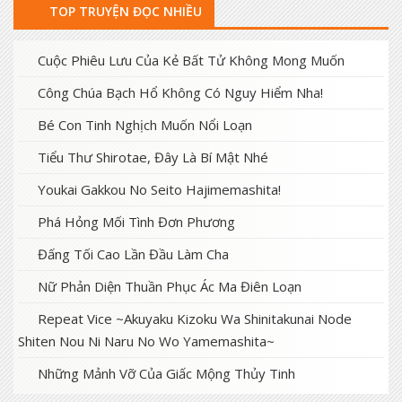
TOP TRUYỆN ĐỌC NHIỀU
Cuộc Phiêu Lưu Của Kẻ Bất Tử Không Mong Muốn
Công Chúa Bạch Hổ Không Có Nguy Hiểm Nha!
Bé Con Tinh Nghịch Muốn Nổi Loạn
Tiểu Thư Shirotae, Đây Là Bí Mật Nhé
Youkai Gakkou No Seito Hajimemashita!
Phá Hỏng Mối Tình Đơn Phương
Đấng Tối Cao Lần Đầu Làm Cha
Nữ Phản Diện Thuần Phục Ác Ma Điên Loạn
Repeat Vice ~Akuyaku Kizoku Wa Shinitakunai Node
Shiten Nou Ni Naru No Wo Yamemashita~
Những Mảnh Vỡ Của Giấc Mộng Thủy Tinh