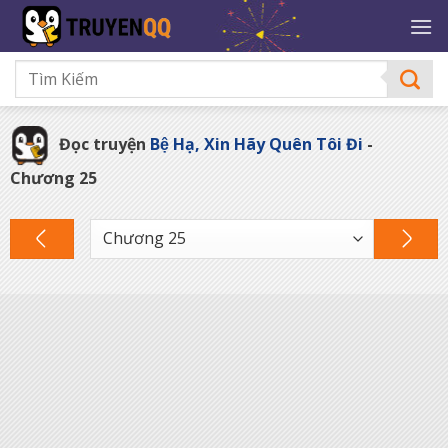
Bỏ
qua
nội
dung
Đọc truyện
Bệ Hạ, Xin Hãy Quên Tôi Đi
-
Chương 25