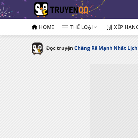
Bỏ
qua
nội
dung
HOME
THỂ LOẠI
XẾP HẠN
Đọc truyện
Chàng Rể Mạnh Nhất Lịch