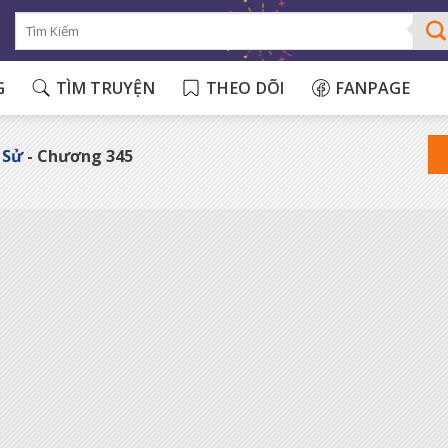
G
TÌM TRUYỆN
THEO DÕI
FANPAGE
 Sử
- Chương 345