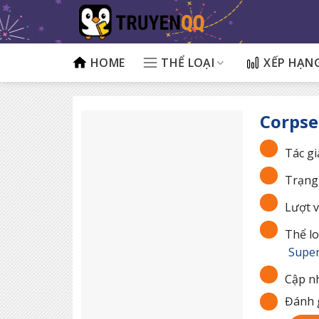
Bỏ
qua
nội
dung
HOME
THỂ LOẠI
XẾP HẠN
Corpse
Tác gi
Trạng 
Lượt v
Thể lo
Super
Cập nh
Đánh g