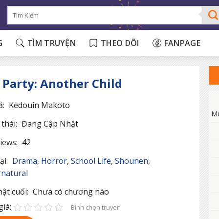
G
TÌM TRUYỆN
THEO DÕI
FANPAGE
 Party: Another Child
ả:
Kedouin Makoto
M
thái:
Đang Cập Nhật
iews:
42
ại:
Drama
,
Horror
,
School Life
,
Shounen
,
natural
ật cuối:
Chưa có chương nào
iá:
Bình chọn truyen