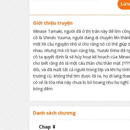
Lưu
Giới thiệu truyện
Minase Tamaki, người đã ở thị trấn này để tìm công
cô là Shindo Yuuma, người đang di chuyển lên thành
một lời cầu nguyện nhỏ vì cho rằng nó có thể giúp
nhau. nhưng mà cô bạn cùng lớp, Yuzuki Erina đã ng
cô ta quyết định là sẽ hủy hoại kế hoạch của Mina
cho biết rằng đó là một câu thần chú thân mật (????
đôi, và đã nuốt tất cả người trong lớp và khi họ tỉn
trường cũ. không thể tìm được lối ra, họ đi lang th
có vẻ là tòa nhà này chưa bị bỏ hoang như họ nghĩ. 
bóng đêm.
Danh sách chương
Chap ⬍