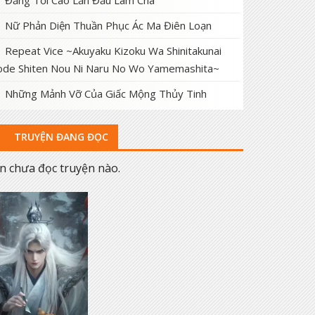
Đấng Tối Cao Lần Đầu Làm Cha
Nữ Phản Diện Thuần Phục Ác Ma Điên Loạn
Repeat Vice ~Akuyaku Kizoku Wa Shinitakunai
de Shiten Nou Ni Naru No Wo Yamemashita~
Những Mảnh Vỡ Của Giấc Mộng Thủy Tinh
TRUYỆN ĐANG ĐỌC
n chưa đọc truyện nào.