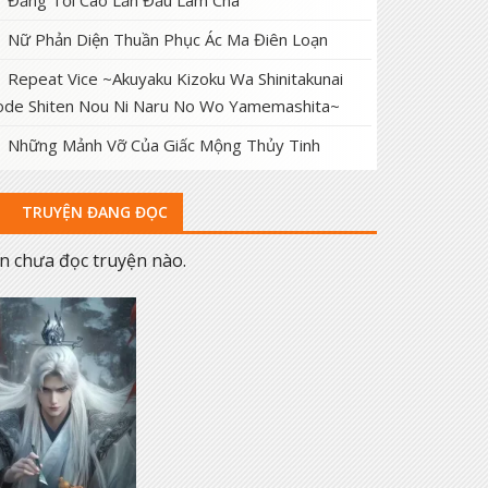
Đấng Tối Cao Lần Đầu Làm Cha
Nữ Phản Diện Thuần Phục Ác Ma Điên Loạn
Repeat Vice ~Akuyaku Kizoku Wa Shinitakunai
de Shiten Nou Ni Naru No Wo Yamemashita~
Những Mảnh Vỡ Của Giấc Mộng Thủy Tinh
TRUYỆN ĐANG ĐỌC
n chưa đọc truyện nào.