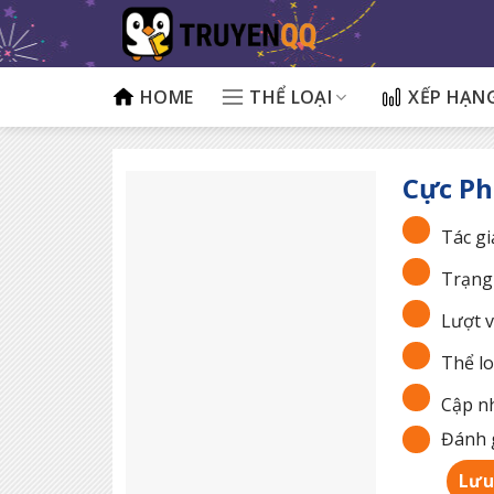
Bỏ
qua
nội
dung
HOME
THỂ LOẠI
XẾP HẠN
Cực P
Tác gi
Trạng 
Lượt v
Thể lo
Cập nh
Đánh g
Lưu