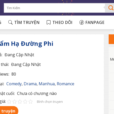
G
TÌM TRUYỆN
THEO DÕI
FANPAGE
hẩm Hạ Đường Phi
ả:
Đang Cập Nhật
M
thái:
Đang Cập Nhật
iews:
80
ại:
Comedy
,
Drama
,
Manhua
,
Romance
ật cuối:
Chưa có chương nào
iá:
Bình chọn truyen
 truyện