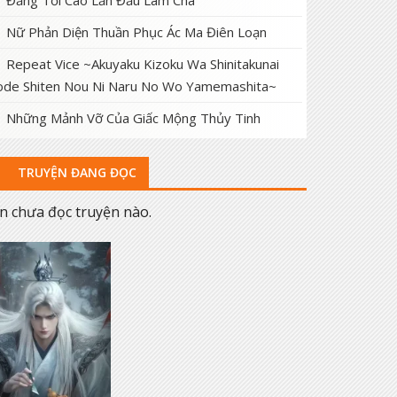
Đấng Tối Cao Lần Đầu Làm Cha
Nữ Phản Diện Thuần Phục Ác Ma Điên Loạn
Repeat Vice ~Akuyaku Kizoku Wa Shinitakunai
de Shiten Nou Ni Naru No Wo Yamemashita~
Những Mảnh Vỡ Của Giấc Mộng Thủy Tinh
TRUYỆN ĐANG ĐỌC
n chưa đọc truyện nào.