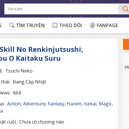
G
TÌM TRUYỆN
THEO DÕI
FANPAGE
Skill No Renkinjutsushi,
u O Kaitaku Suru
M
ả:
Tsuchi Neko
thái:
Đang Cập Nhật
iews:
664
ại:
Action
,
Adventure
,
Fantasy
,
Harem
,
Isekai
,
Magic
,
a
ật cuối:
Chưa có chương nào