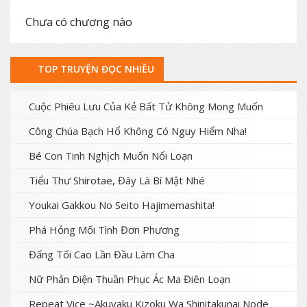
Chưa có chương nào
TOP TRUYỆN ĐỌC NHIỀU
Cuộc Phiêu Lưu Của Kẻ Bất Tử Không Mong Muốn
Công Chúa Bạch Hổ Không Có Nguy Hiểm Nha!
Bé Con Tinh Nghịch Muốn Nổi Loạn
Tiểu Thư Shirotae, Đây Là Bí Mật Nhé
Youkai Gakkou No Seito Hajimemashita!
Phá Hỏng Mối Tình Đơn Phương
Đấng Tối Cao Lần Đầu Làm Cha
Nữ Phản Diện Thuần Phục Ác Ma Điên Loạn
Repeat Vice ~Akuyaku Kizoku Wa Shinitakunai Node