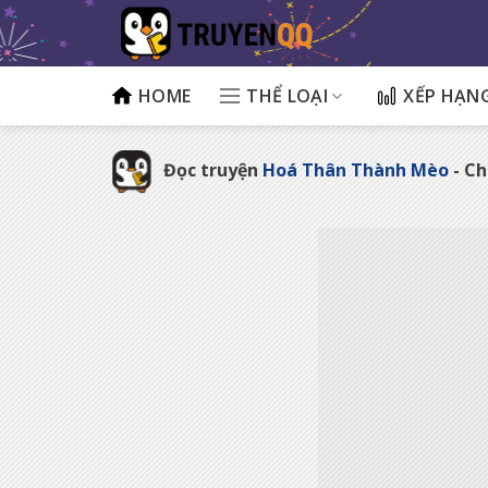
Bỏ
qua
nội
dung
HOME
THỂ LOẠI
XẾP HẠN
Đọc truyện
Hoá Thân Thành Mèo
- C