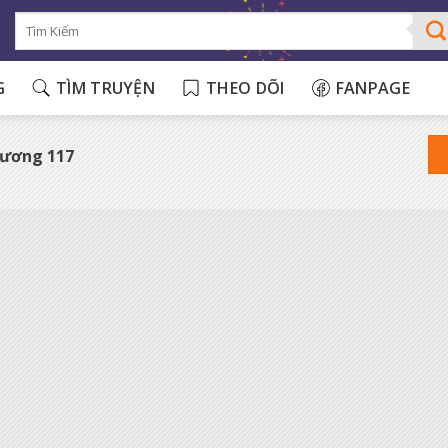
G
TÌM TRUYỆN
THEO DÕI
FANPAGE
hương 117