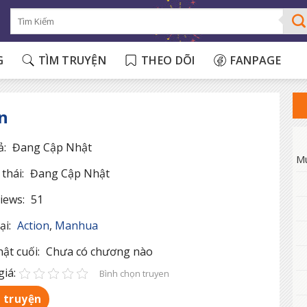
G
TÌM TRUYỆN
THEO DÕI
FANPAGE
n
ả:
Đang Cập Nhật
M
thái:
Đang Cập Nhật
iews:
51
ại:
Action
,
Manhua
ật cuối:
Chưa có chương nào
iá:
Bình chọn truyen
 truyện