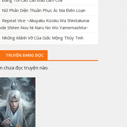
Đấng Tối Cao Lần Đầu Làm Cha
Nữ Phản Diện Thuần Phục Ác Ma Điên Loạn
Repeat Vice ~Akuyaku Kizoku Wa Shinitakunai
de Shiten Nou Ni Naru No Wo Yamemashita~
Những Mảnh Vỡ Của Giấc Mộng Thủy Tinh
TRUYỆN ĐANG ĐỌC
n chưa đọc truyện nào.