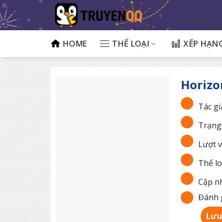
Bỏ
qua
nội
dung
HOME
THỂ LOẠI
XẾP HẠN
Horizo
Tác gi
Trạng 
Lượt v
Thể lo
Cập nh
Đánh g
Lưu