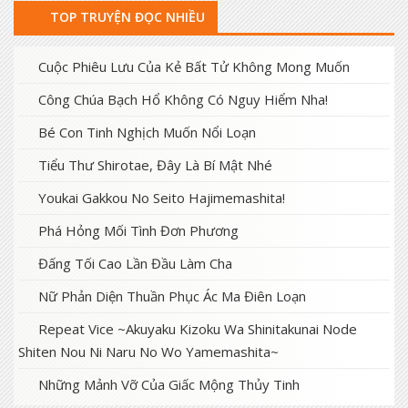
TOP TRUYỆN ĐỌC NHIỀU
Cuộc Phiêu Lưu Của Kẻ Bất Tử Không Mong Muốn
Công Chúa Bạch Hổ Không Có Nguy Hiểm Nha!
Bé Con Tinh Nghịch Muốn Nổi Loạn
Tiểu Thư Shirotae, Đây Là Bí Mật Nhé
Youkai Gakkou No Seito Hajimemashita!
Phá Hỏng Mối Tình Đơn Phương
Đấng Tối Cao Lần Đầu Làm Cha
Nữ Phản Diện Thuần Phục Ác Ma Điên Loạn
Repeat Vice ~Akuyaku Kizoku Wa Shinitakunai Node
Shiten Nou Ni Naru No Wo Yamemashita~
Những Mảnh Vỡ Của Giấc Mộng Thủy Tinh