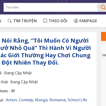
G
TÌM TRUYỆN
THEO DÕI
FANPAGE
i Nói Rằng, “Tôi Muốn Có Người
ưở Nhỏ Quá” Thì Hành Vi Người
ác Giới Thường Hay Chơi Chung
M
i Đột Nhiên Thay Đổi.
ả:
Đang Cập Nhật
thái:
Đang Cập Nhật
iews:
49
ại:
Action
,
Comedy
,
Manga
,
Romance
,
School Life