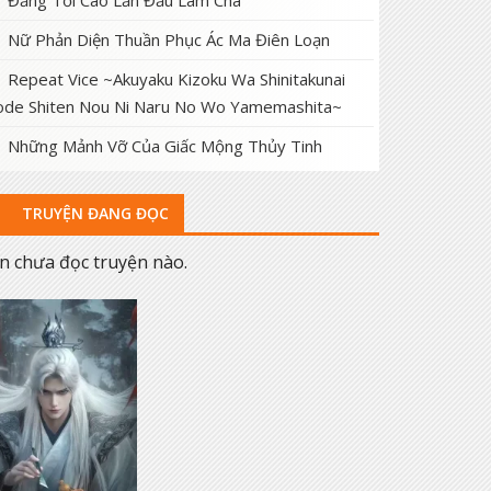
Đấng Tối Cao Lần Đầu Làm Cha
Nữ Phản Diện Thuần Phục Ác Ma Điên Loạn
Repeat Vice ~Akuyaku Kizoku Wa Shinitakunai
de Shiten Nou Ni Naru No Wo Yamemashita~
Những Mảnh Vỡ Của Giấc Mộng Thủy Tinh
TRUYỆN ĐANG ĐỌC
n chưa đọc truyện nào.