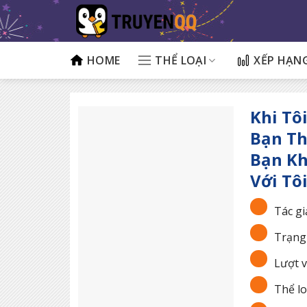
Bỏ
qua
nội
dung
HOME
THỂ LOẠI
XẾP HẠN
Khi Tô
Bạn Th
Bạn Kh
Với Tô
Tác gi
Trạng 
Lượt v
Thể lo