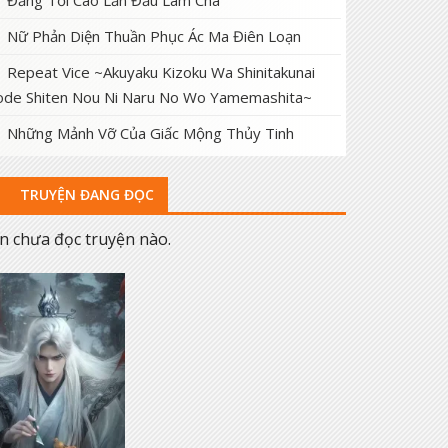
Đấng Tối Cao Lần Đầu Làm Cha
Nữ Phản Diện Thuần Phục Ác Ma Điên Loạn
Repeat Vice ~Akuyaku Kizoku Wa Shinitakunai
de Shiten Nou Ni Naru No Wo Yamemashita~
Những Mảnh Vỡ Của Giấc Mộng Thủy Tinh
TRUYỆN ĐANG ĐỌC
n chưa đọc truyện nào.