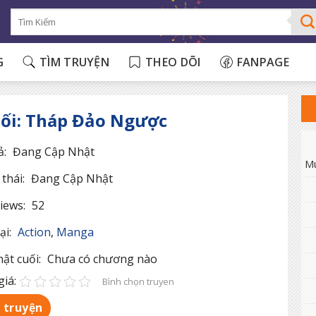
G
TÌM TRUYỆN
THEO DÕI
FANPAGE
ối: Tháp Đảo Ngược
ả:
Đang Cập Nhật
M
thái:
Đang Cập Nhật
iews:
52
ại:
Action
,
Manga
ật cuối:
Chưa có chương nào
iá:
Bình chọn truyen
 truyện