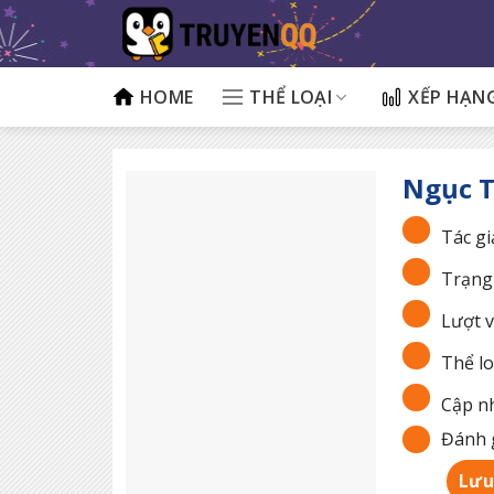
Bỏ
qua
nội
dung
HOME
THỂ LOẠI
XẾP HẠN
Ngục T
Tác gi
Trạng 
Lượt v
Thể lo
Cập nh
Đánh g
Lưu