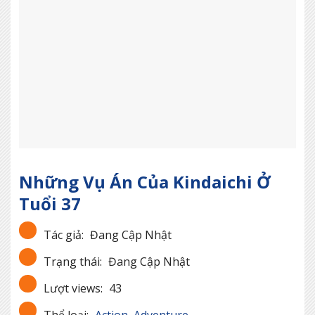
Những Vụ Án Của Kindaichi Ở
Tuổi 37
Tác giả:
Đang Cập Nhật
Trạng thái:
Đang Cập Nhật
Lượt views:
43
Thể loại:
Action
,
Adventure