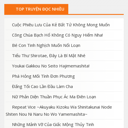
TOP TRUYỆN ĐỌC NHIỀU
Cuộc Phiêu Lưu Của Kẻ Bất Tử Không Mong Muốn
Công Chúa Bạch Hổ Không Có Nguy Hiểm Nha!
Bé Con Tinh Nghịch Muốn Nổi Loạn
Tiểu Thư Shirotae, Đây Là Bí Mật Nhé
Youkai Gakkou No Seito Hajimemashita!
Phá Hỏng Mối Tình Đơn Phương
Đấng Tối Cao Lần Đầu Làm Cha
Nữ Phản Diện Thuần Phục Ác Ma Điên Loạn
Repeat Vice ~Akuyaku Kizoku Wa Shinitakunai Node
Shiten Nou Ni Naru No Wo Yamemashita~
Những Mảnh Vỡ Của Giấc Mộng Thủy Tinh