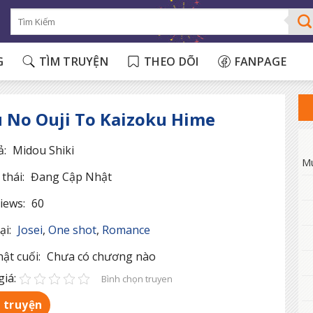
G
TÌM TRUYỆN
THEO DÕI
FANPAGE
 No Ouji To Kaizoku Hime
ả:
Midou Shiki
M
thái:
Đang Cập Nhật
iews:
60
ại:
Josei
,
One shot
,
Romance
ật cuối:
Chưa có chương nào
iá:
Bình chọn truyen
 truyện