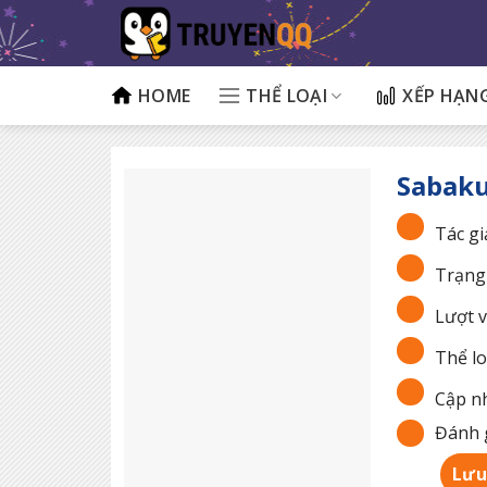
Bỏ
qua
nội
dung
HOME
THỂ LOẠI
XẾP HẠN
Sabaku
Tác gi
Trạng 
Lượt v
Thể lo
Cập nh
Đánh g
Lưu