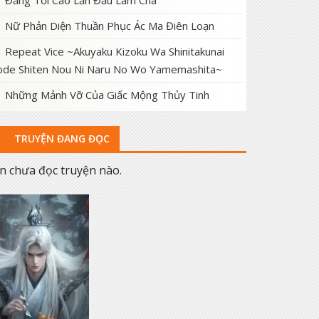
Đấng Tối Cao Lần Đầu Làm Cha
Nữ Phản Diện Thuần Phục Ác Ma Điên Loạn
Repeat Vice ~Akuyaku Kizoku Wa Shinitakunai
de Shiten Nou Ni Naru No Wo Yamemashita~
Những Mảnh Vỡ Của Giấc Mộng Thủy Tinh
TRUYỆN ĐANG ĐỌC
n chưa đọc truyện nào.