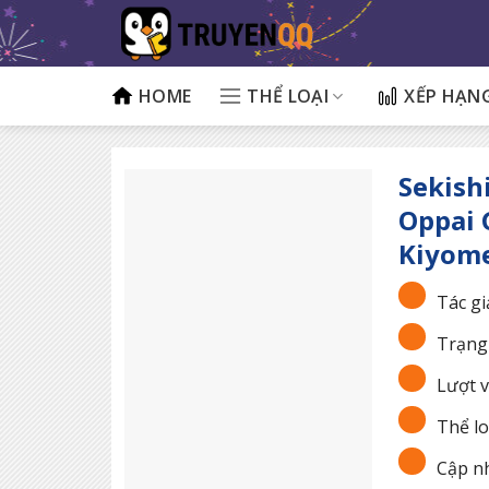
Bỏ
qua
nội
dung
HOME
THỂ LOẠI
XẾP HẠN
Sekish
Oppai 
Kiyome
Tác gi
Trạng 
Lượt v
Thể lo
Cập nh