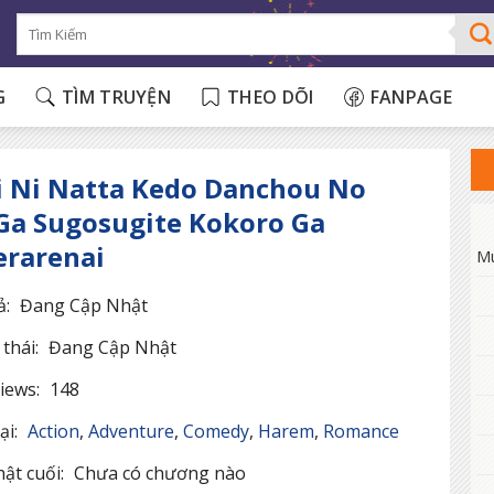
G
TÌM TRUYỆN
THEO DÕI
FANPAGE
i Ni Natta Kedo Danchou No
Ga Sugosugite Kokoro Ga
rarenai
M
ả:
Đang Cập Nhật
thái:
Đang Cập Nhật
iews:
148
ại:
Action
,
Adventure
,
Comedy
,
Harem
,
Romance
ật cuối:
Chưa có chương nào