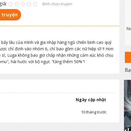
iá:
Bình chọn truyen
 truyện
No
 bấy lâu của mình và gia nhập hàng ngũ chiến binh cao quý
được chỉ định vào nhóm 6, chỉ bao gồm các nữ hiệp sĩ! !! Hơn
p sĩ, Luga không bao giờ chấp nhận những cảm xúc khó chịu
yomu", hài hước với bộ ngực "tăng thêm 50%"!
Bạ
Ngày cập nhật
10 tháng trước