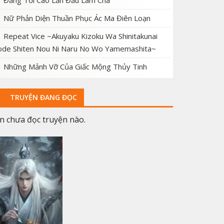
Đấng Tối Cao Lần Đầu Làm Cha
Nữ Phản Diện Thuần Phục Ác Ma Điên Loạn
Repeat Vice ~Akuyaku Kizoku Wa Shinitakunai
de Shiten Nou Ni Naru No Wo Yamemashita~
Những Mảnh Vỡ Của Giấc Mộng Thủy Tinh
TRUYỆN ĐANG ĐỌC
n chưa đọc truyện nào.