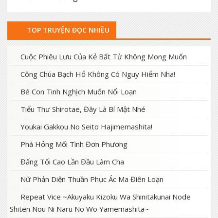
TOP TRUYỆN ĐỌC NHIỀU
Cuộc Phiêu Lưu Của Kẻ Bất Tử Không Mong Muốn
Công Chúa Bạch Hổ Không Có Nguy Hiểm Nha!
Bé Con Tinh Nghịch Muốn Nổi Loạn
Tiểu Thư Shirotae, Đây Là Bí Mật Nhé
Youkai Gakkou No Seito Hajimemashita!
Phá Hỏng Mối Tình Đơn Phương
Đấng Tối Cao Lần Đầu Làm Cha
Nữ Phản Diện Thuần Phục Ác Ma Điên Loạn
Repeat Vice ~Akuyaku Kizoku Wa Shinitakunai Node
Shiten Nou Ni Naru No Wo Yamemashita~