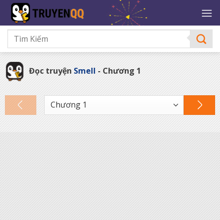
Bỏ
qua
nội
dung
Đọc truyện
Smell
- Chương 1