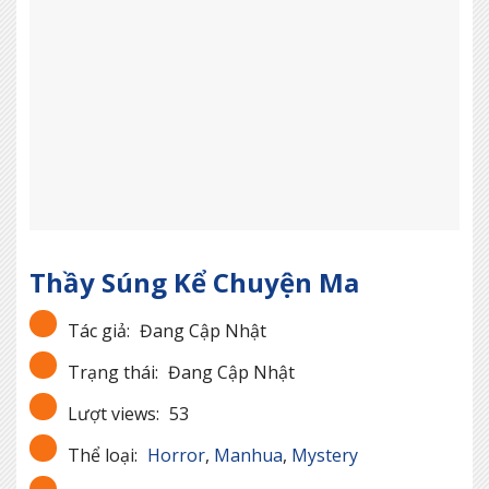
Thầy Súng Kể Chuyện Ma
Tác giả:
Đang Cập Nhật
Trạng thái:
Đang Cập Nhật
Lượt views:
53
Thể loại:
Horror
,
Manhua
,
Mystery