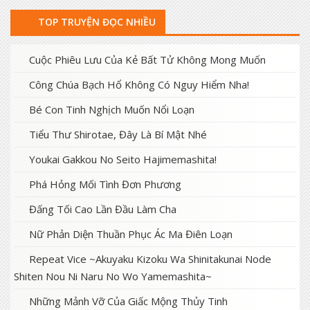
TOP TRUYỆN ĐỌC NHIỀU
Cuộc Phiêu Lưu Của Kẻ Bất Tử Không Mong Muốn
Công Chúa Bạch Hổ Không Có Nguy Hiểm Nha!
Bé Con Tinh Nghịch Muốn Nổi Loạn
Tiểu Thư Shirotae, Đây Là Bí Mật Nhé
Youkai Gakkou No Seito Hajimemashita!
Phá Hỏng Mối Tình Đơn Phương
Đấng Tối Cao Lần Đầu Làm Cha
Nữ Phản Diện Thuần Phục Ác Ma Điên Loạn
Repeat Vice ~Akuyaku Kizoku Wa Shinitakunai Node
Shiten Nou Ni Naru No Wo Yamemashita~
Những Mảnh Vỡ Của Giấc Mộng Thủy Tinh