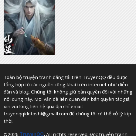
10 tháng trước
Chương 96
10 tháng trước
Chương 92
10 tháng trước
Chương 88
10 tháng trước
Chương 83
10 tháng trước
Chương 79
10 tháng trước
Chương 77
Toàn bộ truyện tranh đăng tải trên TruyenQQ đều được
10 tháng trước
Chương 75
tổng hợp từ các nguồn công khai trên internet như diễn
đàn và blog. Chúng tôi không giữ bản quyền đối với những
10 tháng trước
Chương 73
nội dung này. Mọi vấn đề liên quan đến bản quyền tác giả,
xin vui lòng liên hệ qua địa chỉ email:
10 tháng trước
Chương 71
truyenqqidotoshi@gmail.com
để chúng tôi có thể xử lý kịp
10 tháng trước
Chương 70
thời.
10 tháng trước
Chương 68
©2026
TruyenQQ
.
All rights reserved. Đọc truyện tranh