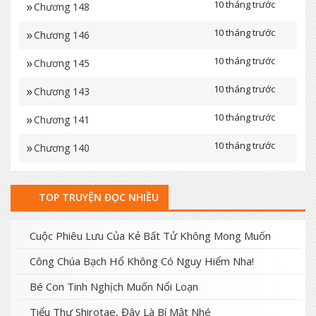
10 tháng trước
Chương 148
10 tháng trước
Chương 146
10 tháng trước
Chương 145
10 tháng trước
Chương 143
10 tháng trước
Chương 141
10 tháng trước
Chương 140
10 tháng trước
Chương 137
TOP TRUYỆN ĐỌC NHIỀU
10 tháng trước
Chương 135
10 tháng trước
Chương 134
Cuộc Phiêu Lưu Của Kẻ Bất Tử Không Mong Muốn
10 tháng trước
Công Chúa Bạch Hổ Không Có Nguy Hiểm Nha!
Chương 133
Bé Con Tinh Nghịch Muốn Nổi Loạn
10 tháng trước
Chương 132
Tiểu Thư Shirotae, Đây Là Bí Mật Nhé
10 tháng trước