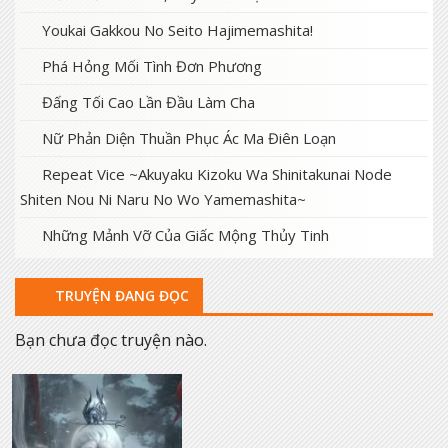
Chương 128
Youkai Gakkou No Seito Hajimemashita!
10 tháng trước
Chương 123
Phá Hỏng Mối Tình Đơn Phương
10 tháng trước
Chương 122
Đấng Tối Cao Lần Đầu Làm Cha
10 tháng trước
Chương 119
Nữ Phản Diện Thuần Phục Ác Ma Điên Loạn
10 tháng trước
Chương 117
Repeat Vice ~Akuyaku Kizoku Wa Shinitakunai Node
Shiten Nou Ni Naru No Wo Yamemashita~
10 tháng trước
Chương 110
Những Mảnh Vỡ Của Giấc Mộng Thủy Tinh
10 tháng trước
Chương 109
10 tháng trước
Chương 108
TRUYỆN ĐANG ĐỌC
10 tháng trước
Chương 105
Bạn chưa đọc truyện nào.
10 tháng trước
Chương 102
10 tháng trước
Chương 99
10 tháng trước
Chương 98