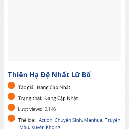
Thiên Hạ Đệ Nhất Lữ Bố
Tác giả:
Đang Cập Nhật
Trạng thái:
Đang Cập Nhật
Lượt views:
2.146
Thể loại:
Action
,
Chuyển Sinh
,
Manhua
,
Truyện
Màu
,
Xuyên Không