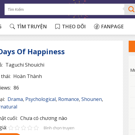
G
TÌM TRUYỆN
THEO DÕI
FANPAGE
Days Of Happiness
ả:
Taguchi Shouichi
M
thái:
Hoàn Thành
iews:
86
ại:
Drama
,
Psychological
,
Romance
,
Shounen
,
natural
ật cuối:
Chưa có chương nào
iá:
Bình chọn truyen