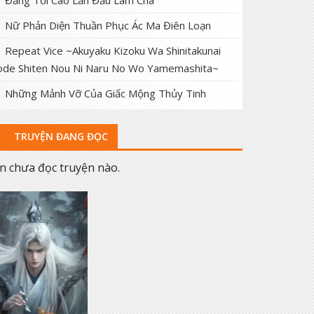
Đấng Tối Cao Lần Đầu Làm Cha
Nữ Phản Diện Thuần Phục Ác Ma Điên Loạn
Repeat Vice ~Akuyaku Kizoku Wa Shinitakunai
de Shiten Nou Ni Naru No Wo Yamemashita~
Những Mảnh Vỡ Của Giấc Mộng Thủy Tinh
TRUYỆN ĐANG ĐỌC
n chưa đọc truyện nào.