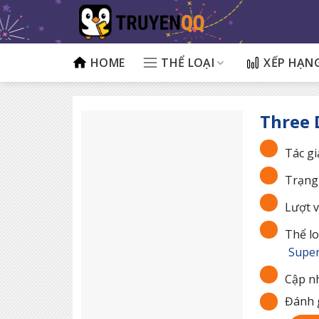
Bỏ
qua
nội
dung
HOME
THỂ LOẠI
XẾP HẠN
Three 
Tác gi
Trạng 
Lượt v
Thể lo
Super
Cập nh
Đánh g