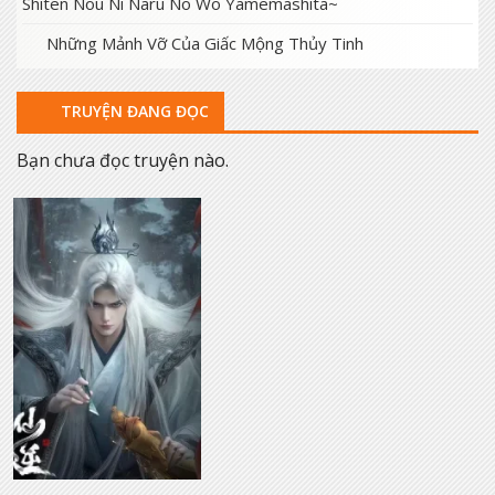
Shiten Nou Ni Naru No Wo Yamemashita~
Những Mảnh Vỡ Của Giấc Mộng Thủy Tinh
TRUYỆN ĐANG ĐỌC
Bạn chưa đọc truyện nào.