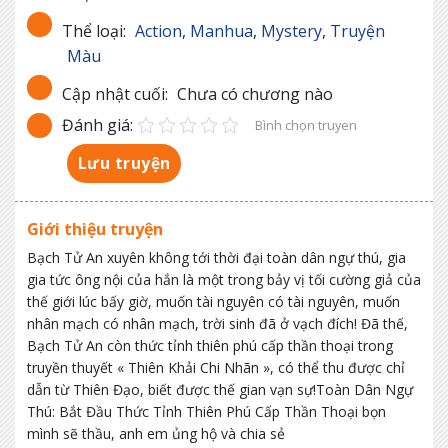
Thể loại:
Action
,
Manhua
,
Mystery
,
Truyện
Màu
Cập nhật cuối:
Chưa có chương nào
Đánh giá:
Bình chọn truyen
Lưu truyện
Giới thiệu truyện
Bạch Tử An xuyên không tới thời đại toàn dân ngự thú, gia
gia tức ông nội của hắn là một trong bảy vị tối cường giả của
thế giới lúc bấy giờ, muốn tài nguyên có tài nguyên, muốn
nhân mạch có nhân mạch, trời sinh đã ở vạch đích! Đã thế,
Bạch Tử An còn thức tỉnh thiên phú cấp thần thoại trong
truyền thuyết « Thiên Khải Chi Nhãn », có thể thu được chỉ
dẫn từ Thiên Đạo, biết được thế gian vạn sự!Toàn Dân Ngự
Thú: Bắt Đầu Thức Tỉnh Thiên Phú Cấp Thần Thoại bọn
mình sẽ thầu, anh em ủng hộ và chia sẻ