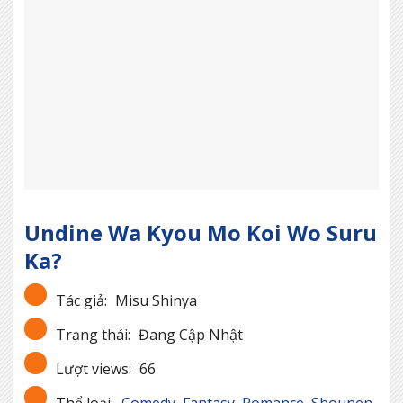
Undine Wa Kyou Mo Koi Wo Suru
Ka?
Tác giả:
Misu Shinya
Trạng thái:
Đang Cập Nhật
Lượt views:
66
Thể loại:
Comedy
,
Fantasy
,
Romance
,
Shounen
,