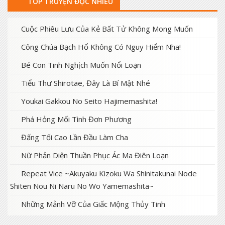
TOP TRUYỆN ĐỌC NHIỀU
Cuộc Phiêu Lưu Của Kẻ Bất Tử Không Mong Muốn
Công Chúa Bạch Hổ Không Có Nguy Hiểm Nha!
Bé Con Tinh Nghịch Muốn Nổi Loạn
Tiểu Thư Shirotae, Đây Là Bí Mật Nhé
Youkai Gakkou No Seito Hajimemashita!
Phá Hỏng Mối Tình Đơn Phương
Đấng Tối Cao Lần Đầu Làm Cha
Nữ Phản Diện Thuần Phục Ác Ma Điên Loạn
Repeat Vice ~Akuyaku Kizoku Wa Shinitakunai Node
Shiten Nou Ni Naru No Wo Yamemashita~
Những Mảnh Vỡ Của Giấc Mộng Thủy Tinh