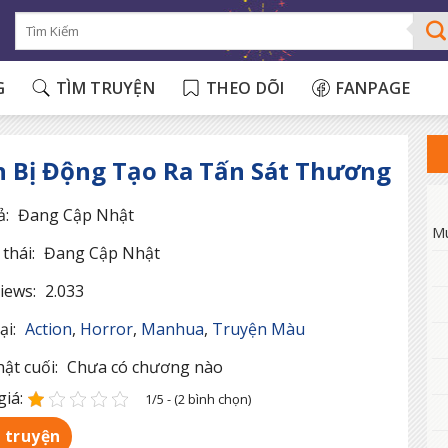
G
TÌM TRUYỆN
THEO DÕI
FANPAGE
h Bị Động Tạo Ra Tấn Sát Thương
ả:
Đang Cập Nhật
M
thái:
Đang Cập Nhật
iews:
2.033
ại:
Action
,
Horror
,
Manhua
,
Truyện Màu
ật cuối:
Chưa có chương nào
iá:
1/5 - (2 bình chọn)
 truyện