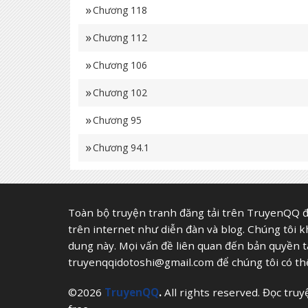
Chương 118
Chương 112
Chương 106
Chương 102
Chương 95
Chương 94.1
Chương 93
Chương 87
Toàn bộ truyện tranh đăng tải trên TruyenQQ đ
trên internet như diễn đàn và blog. Chúng tôi 
Chương 87.1
dung này. Mọi vấn đề liên quan đến bản quyền tác 
Chương 85
truyenqqidotoshi@gmail.com
để chúng tôi có thể
Chương 78
©2026
TruyenQQ
.
All rights reserved. Đọc tru