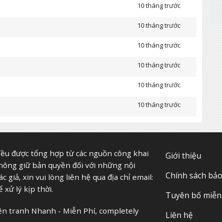
10 tháng trước
10 tháng trước
10 tháng trước
10 tháng trước
10 tháng trước
10 tháng trước
10 tháng trước
10 tháng trước
ều được tổng hợp từ các nguồn công khai
Giới thiệu
10 tháng trước
không giữ bản quyền đối với những nội
Chính sách bả
giả, xin vui lòng liên hệ qua địa chỉ email:
10 tháng trước
 xử lý kịp thời.
Tuyên bố miễn 
10 tháng trước
yện tranh Nhanh - Miễn Phí, completely
Liên hệ