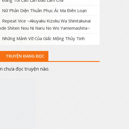
Đấng Tối Cao Lần Đầu Làm Cha
Nữ Phản Diện Thuần Phục Ác Ma Điên Loạn
Repeat Vice ~Akuyaku Kizoku Wa Shinitakunai
de Shiten Nou Ni Naru No Wo Yamemashita~
Những Mảnh Vỡ Của Giấc Mộng Thủy Tinh
TRUYỆN ĐANG ĐỌC
n chưa đọc truyện nào.