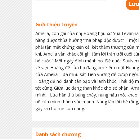
Lưu
Giới thiệu truyện
Amelia, con gái của nhị Hoàng hậu xứ Yua Levanna, 
nàng được thừa hưởng “ma pháp độc dược” – một lo
phải tận mắt chứng kiến cái kết thảm thương của 
khí, Amelia vẫn khắc cốt ghi tâm lời trăn trối cuối 
bỏ cuộc.” Một ngày định mệnh nọ, Đế quốc Saulver
về việc Hoàng đế của họ đang tìm kiếm một Hoàng 
của Amelia – đã mưu sát Tiên vương để cướp ngôi.
Hoàng đế nổi danh tàn bạo và lãnh khốc. Thái độ 
tột cùng. Giữa lúc đang than khóc cho số phận, Ame
mình. Lửa hận thù bùng cháy, nung nấu một khao kh
nộ của mình thành sức mạnh. Nàng lập lời thề rằng,
gây ra cho mẹ con nàng.
Danh sách chương