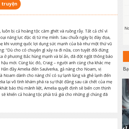
 truyện
No
luôn bị cả hoàng tộc căm ghét và ruồng rẫy. Tất cả chỉ vì
ại năng lực đặc dị từ mẹ mình. Sau chuỗi ngày bị đày đọa,
mẹ khi vương quốc lợi dụng sức mạnh của bà như một thứ vũ
cùng: “Dù cho có chuyện gì xảy ra đi nữa, con tuyệt đối đừng
ka ở phương Bắc hùng mạnh và bí ẩn, đã đột ngột thông báo
hậu mới. Cùng lúc đó, Craig – người anh cùng cha khác mẹ
Bạ
 Hắn đầy Amelia đến Saulverka, gả nàng cho Noam, vị
mà Noam dành cho nàng chỉ có sự lạnh lùng và ghẻ lạnh đến
lia lại vô tình khám phá ra sự thật đằng sau cái chết của mẹ
át báo thù mãnh liệt, Amelia quyết định sẽ biến cơn thịnh
 sẽ khiến cả hoàng tộc phải trả giá cho những gì chúng đã