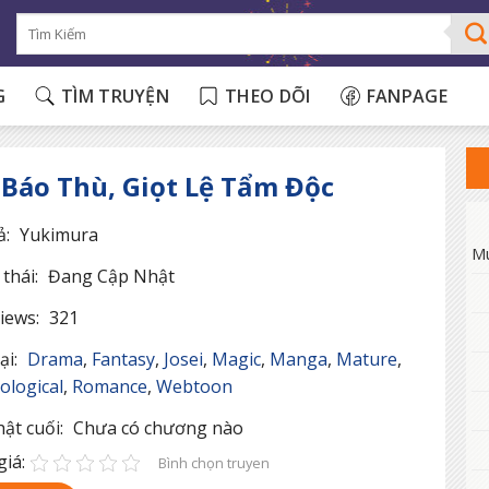
G
TÌM TRUYỆN
THEO DÕI
FANPAGE
 Báo Thù, Giọt Lệ Tẩm Độc
ả:
Yukimura
M
thái:
Đang Cập Nhật
iews:
321
ại:
Drama
,
Fantasy
,
Josei
,
Magic
,
Manga
,
Mature
,
ological
,
Romance
,
Webtoon
ật cuối:
Chưa có chương nào
iá:
Bình chọn truyen