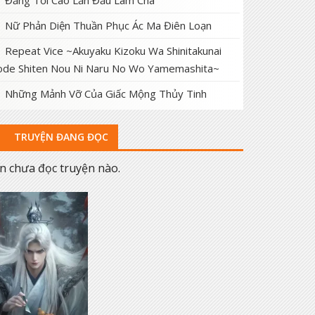
Đấng Tối Cao Lần Đầu Làm Cha
Nữ Phản Diện Thuần Phục Ác Ma Điên Loạn
Repeat Vice ~Akuyaku Kizoku Wa Shinitakunai
de Shiten Nou Ni Naru No Wo Yamemashita~
Những Mảnh Vỡ Của Giấc Mộng Thủy Tinh
TRUYỆN ĐANG ĐỌC
n chưa đọc truyện nào.