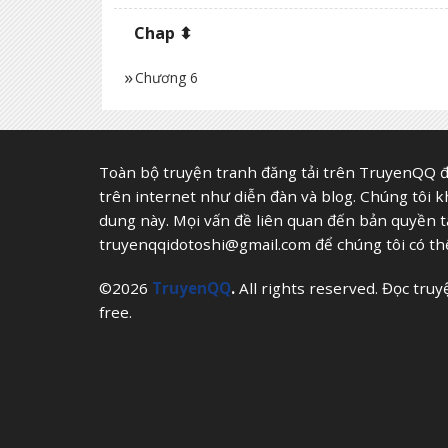
Chap ⬍
Chương 6
Toàn bộ truyện tranh đăng tải trên TruyenQQ đ
trên internet như diễn đàn và blog. Chúng tôi 
dung này. Mọi vấn đề liên quan đến bản quyền tác 
truyenqqidotoshi@gmail.com
để chúng tôi có thể
©2026
TruyenQQ
.
All rights reserved. Đọc tru
free.