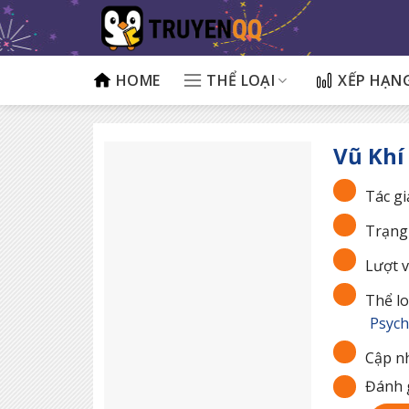
Bỏ
qua
nội
dung
HOME
THỂ LOẠI
XẾP HẠN
Vũ Khí
Tác gi
Trạng 
Lượt v
Thể lo
Psych
Cập nh
Đánh g