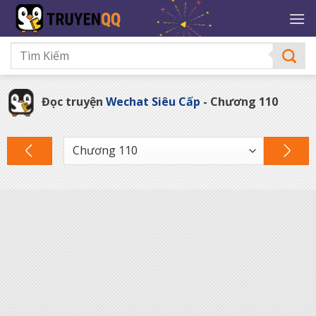
Bỏ
qua
nội
dung
Đọc truyện
Wechat Siêu Cấp
- Chương 110