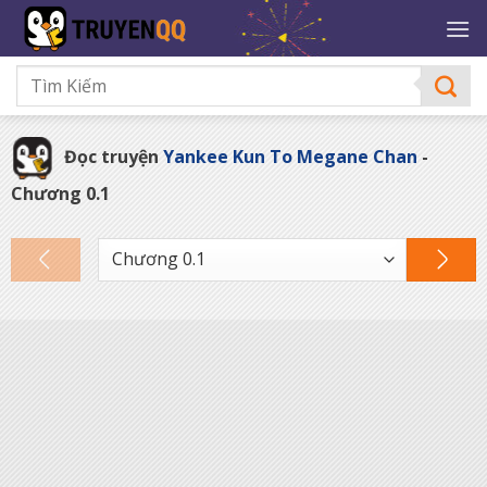
Bỏ
qua
nội
dung
Đọc truyện
Yankee Kun To Megane Chan
-
Chương 0.1