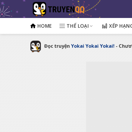
Bỏ
qua
nội
dung
HOME
THỂ LOẠI
XẾP HẠN
Đọc truyện
Yokai Yokai Yokai!
- Chươ