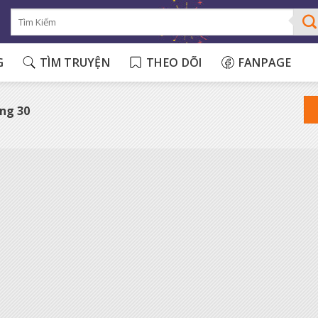
G
TÌM TRUYỆN
THEO DÕI
FANPAGE
ng 30